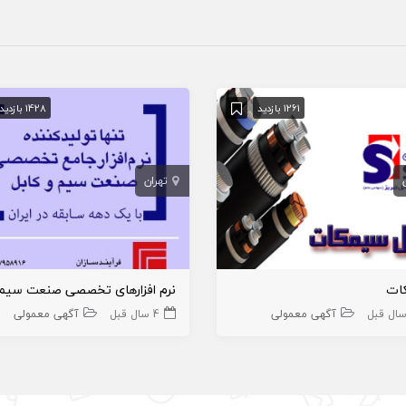
1261 بازدید
1428 بازدید
تهران
ات
آگهی معمولی
4 سال قبل
آگهی معمولی