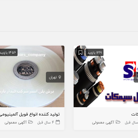
1261 بازدید
1456 بازدید
تهران
ات
آگهی معمولی
4 سال قبل
آگهی معمولی