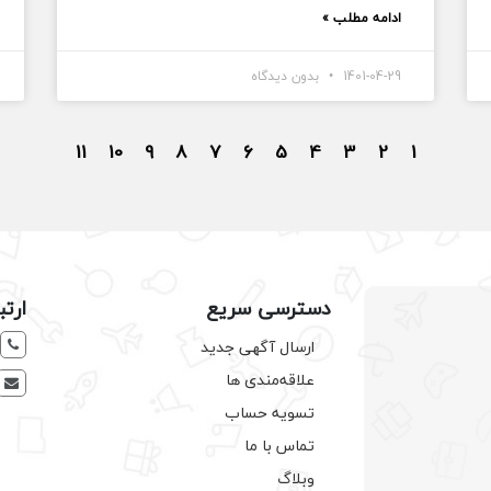
ادامه مطلب »
1401-04-29
بدون دیدگاه
11
10
9
8
7
6
5
4
3
2
1
دسترسی سریع
ارتب
ارسال آگهی جدید
علاقه‌مندی ها
تسویه حساب
تماس با ما
وبلاگ