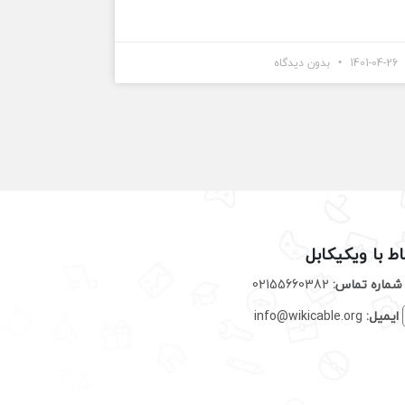
1401-04-26
بدون دیدگاه
اط با ویکیکابل
شماره تماس:
02155660382
ایمیل:
info@wikicable.org